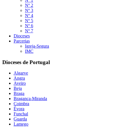
Nº 1
Nº 2
Nº 3
Nº 4
Nº 5
Nº 6
Nº 7
Dioceses
Parcerias
Igreja-Segura
IMC
Dioceses de Portugal
Algarve
Angra
Aveiro
Beja
Braga
Bragança-Miranda
Coimbra
Évora
Funchal
Guarda
Lamego