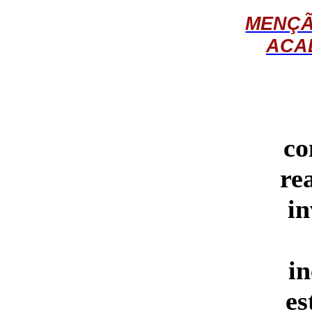
MENÇÃ
ACA
co
re
in
i
es