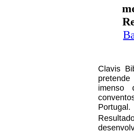
mo
Re
Ba
Clavis Bi
pretende
imenso d
convento
Portugal.
Resultad
desenvol