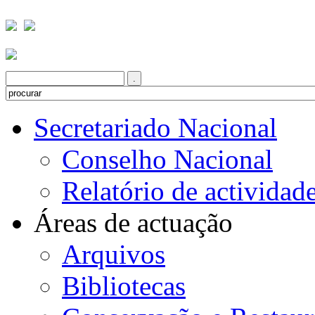
Religiosas em Portugal até 1834
Preço por unidade (unidade):
€ 35,00
(Incluindo 6 % IVA)
Pedir informações sobre este produto
Luana Giurgevich e Henrique Leitão. Clavis Bibliothecarum: Catálogos e
Inventários de Livrarias de Instituições Religiosas em Portugal até 1834. Lisboa:
Secretariado Nacional para os Bens Culturais da Igreja, 2016. Col. Fontes para o
Estudo dos Bens Culturais da Igreja, Nº 1.
Secretariado Nacional
Desc. física:
944 p. il; 27 cm.
ISBN
978-989-97257-7-5
Conselho Nacional
Clavis Bibliothecarum - a chave das bibliotecas - pretende ser uma chave para
entrar no mundo imenso das antigas bibliotecas de mosteiros, conventos e outras
instituições religiosas de Portugal.
Relatório de actividad
Resultado de um vasto trabalho de investigação, desenvolvido por Luana
Giurgevich e Henrique Leitão entre os diversos fundos monásticos nacionais,
constitui o mais completo levantamento de catálogos e inventários de bibliotecas
de instituições religiosas. Abrangendo um amplo arco cronológico, entre os
Áreas de actuação
séculos X e XIX, recolhe e descreve meticulosamente cerca de um milhar de
listas de livros e várias centenas de documentos inéditos, referentes ao
funcionamento e vida das antigas livrarias eclesiásticas.
Arquivos
Para além da incontornável informação sobre as bibliotecas elencadas (estrutura,
organização, espaços, colecções e possuidores), a obra reveste-se também de
particular relevância para o conhecimento de outras áreas, nomeadamente, nos
domínios da história do livro, da leitura, da cultura, da arte e das ideias.
Bibliotecas
Instrumento de trabalho útil e eficaz, pretende abrir novos horizontes de
investigação, até agora desconhecidos e inexplorados.
ÍNDICE