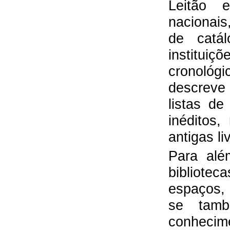
Leitão 
nacionais
de catál
instituiç
cronológ
descreve
listas d
inéditos
antigas li
Para alé
bibliote
espaços, 
se tamb
conhecim