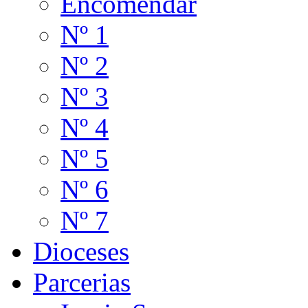
Encomendar
Ordem dos Carmelitas Descalços
Outras instituições carmelitas
Nº 1
Ordem dos Frades Menores
Ordem do Senhor Jesus Nazareno da Penitência
Nº 2
Ordem dos Mínimos
Ordem de Santa Úrsula
Ordem de São João de Deus
Nº 3
Ordem dos Pregadores
Ordem da Santíssima Trindade
Ordem de Santa Brígida
Nº 4
Clérigos regulares
Companhia de Jesus
Nº 5
Congregação dos Clérigos Regulares Ministros dos Enfermos de Portugal e dos
Algarves
Congregação dos Clérigos Regulares Teatinos
Nº 6
Congregação dos Padres Marianos da Imaculada Conceição
Ordens militares
Ordem de Avis
Nº 7
Ordem de Cristo
Ordem de Santiago
Ordem de Malta
Dioceses
Sociedades de vida apostólica
Congregação da Missão
Parcerias
Congregação do Oratório
Irmandades e outras colectividades religiosas
Irmandade dos Clérigos Pobres