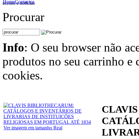
Home
Contactos
acesso e notícias
Algarves
Congregação dos Clérigos Regulares Teatinos
Procurar
Congregação dos Padres Marianos da Imaculada Conceição
Ordens militares
Ordem de Avis
Sociedades de vida apostólica
Congregação da Missão
Congregação do Oratório
Info
: O seu browser não ace
Outra documentação
Bibliografia
produtos no seu carrinho e 
Índice onomástico geral
Índice de antigos possuidores (livrarias particulares)
cookies.
CLAVIS
CATÁLO
Ver imagem em tamanho Real
LIVRAR