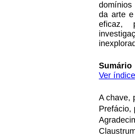
domínios d
da arte e
eficaz,
investi
inexplora
Sumário
Ver índic
A chave
,
Prefácio
,
Agradeci
Claustrum