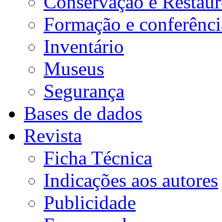
Conservação e Restau
Formação e conferênci
A chave
, por D. Pio Alves
Prefácio
, por Noël Golvers
Agradecimentos
Inventário
Claustrum sine armario quasi castrum sine armamentario: As bibliotecas
eclesiásticas em Portugal
,
por Luana Giurgevich e Henrique Leitão
Museus
Como usar este livro
Índice das instituições religiosas
Segurança
CATÁLOGOS, INVENTÁRIOS E OUTRAS LISTAS DE LIVROS
Ordens
monásticas
Bases de dados
Ordem de São Bento
Ordem de Cister
Revista
Ordem de São Jerónimo
Ordem de São Paulo Primeiro Eremita da Congregação da Serra de Ossa
Ficha Técnica
Congregação do Senhor Jesus da Boa Morte e Caridade
Ordem da Cartuxa
Cónegos regulares
Indicações aos autores
Cónegos Regrantes de Santo Agostinho
Congregação dos Cónegos Seculares de São João Evangelista
Ordens mendicantes
Publicidade
Ordem dos Eremitas de Santo Agostinho
Congregação dos Agostinhos Descalços
Ordem do Carmo