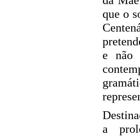
da Mãe 
que o s
Centen
pretend
e não 
contem
gramá
represe
Destina
a pro