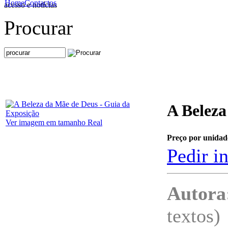
Home
Contactos
acesso e notícias
Procurar
A Beleza
Ver imagem em tamanho Real
Preço por unidad
Pedir i
Autora
textos)