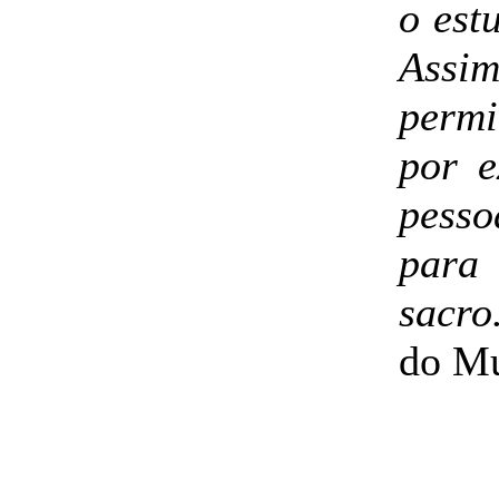
o est
Assi
perm
por 
pesso
para
sacro
do Mu