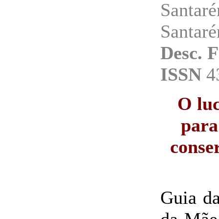
Santar
Santaré
Desc. F
ISSN
4
O luc
para
conse
Guia da