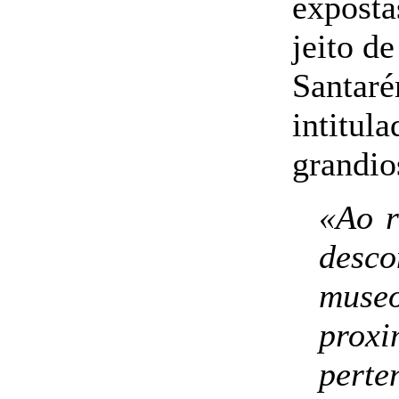
exposta
jeito d
Santar
intitu
grandio
«Ao r
des
mus
prox
perte