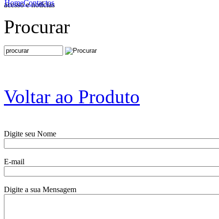
Home
Contactos
acesso e notícias
Procurar
Voltar ao Produto
Digite seu Nome
E-mail
Digite a sua Mensagem