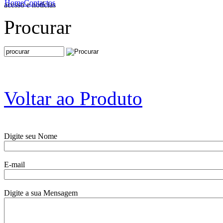
Home
Contactos
acesso e notícias
Procurar
Voltar ao Produto
Digite seu Nome
E-mail
Digite a sua Mensagem