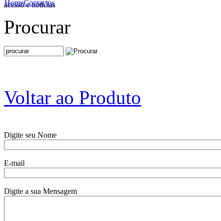
Home
Contactos
acesso e notícias
Procurar
Voltar ao Produto
Digite seu Nome
E-mail
Digite a sua Mensagem