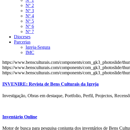
Nº 1
Nº 2
Nº 3
Nº 4
Nº 5
Nº 6
Nº 7
Dioceses
Parcerias
Igreja-Segura
IMC
https://www.bensculturais.com/components/com_gk3_photoslide/th
https://www.bensculturais.com/components/com_gk3_photoslide/th
https://www.bensculturais.com/components/com_gk3_photoslide/th
INVENIRE: Revista de Bens Culturais da Igreja
Investigação, Obras em destaque, Portfolio, Perfil, Projectos, Recensõ
Inventário Online
Motor de busca para pesquisa conjunta dos inventários de Bens Cultur