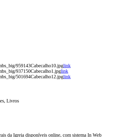
umbs_big/959143Cabecalho10.jpg
link
umbs_big/937150Cabecalho1.jpg
link
umbs_big/501694Cabecalho12.jpg
link
es, Livros
ais da Igreja disponíveis online, com sistema In Web