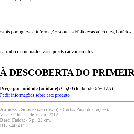
iais portuguesas, informação sobre as bibliotecas aderentes, horários,
carrinho e compra-los você precisa ativar cookies.
À DESCOBERTA DO PRIMEIR
Preço por unidade (unidade):
€ 5,00 (Incluindo 6 % IVA)
Pedir informações sobre este produto
Autores
: Carlos Paixão (texto) e Carlos Pais (ilustrações).
Viseu: Diocese de Viseu, 2012.
Desc. Física
: 45 p.; 22 cm.
DL
344741/12