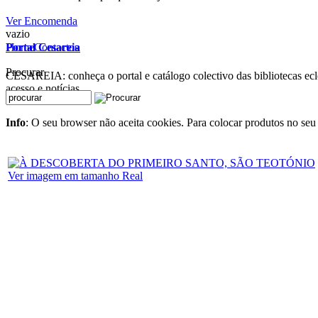
Ver Encomenda
vazio
Home
Contactos
Portal Cesareia
Procurar
CESAREIA: conheça o portal e catálogo colectivo das bibliotecas ecles
acesso e notícias
Info
: O seu browser não aceita cookies. Para colocar produtos no seu 
Ver imagem em tamanho Real