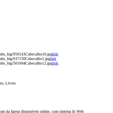
umbs_big/959143Cabecalho10.jpg
link
umbs_big/937150Cabecalho1.jpg
link
umbs_big/501694Cabecalho12.jpg
link
es, Livros
ais da Igreja disponíveis online, com sistema In Web