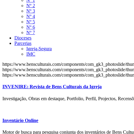
Nº 1
Nº 2
Nº 3
Nº 4
Nº 5
Nº 6
Nº 7
Dioceses
Parcerias
Igreja-Segura
IMC
https://www.bensculturais.com/components/com_gk3_photoslide/th
https://www.bensculturais.com/components/com_gk3_photoslide/th
https://www.bensculturais.com/components/com_gk3_photoslide/th
INVENIRE: Revista de Bens Culturais da Igreja
Investigação, Obras em destaque, Portfolio, Perfil, Projectos, Recensõ
Inventário Online
Motor de busca para pesquisa conjunta dos inventários de Bens Cultur