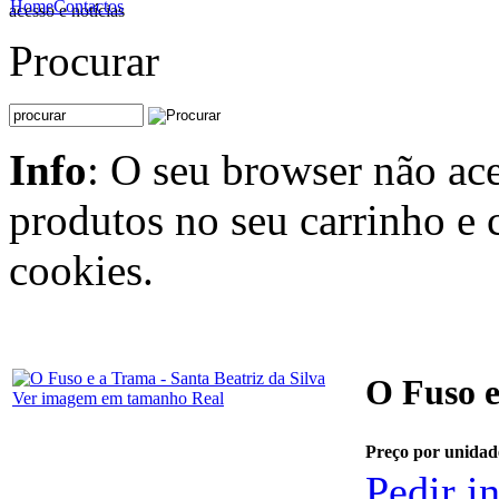
Home
Contactos
acesso e notícias
Procurar
Info
: O seu browser não ace
produtos no seu carrinho e 
cookies.
O Fuso e
Ver imagem em tamanho Real
Preço por unidad
Pedir i