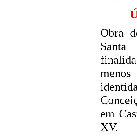
Obra d
Santa
finali
menos 
ident
Conceiç
em Cast
XV.