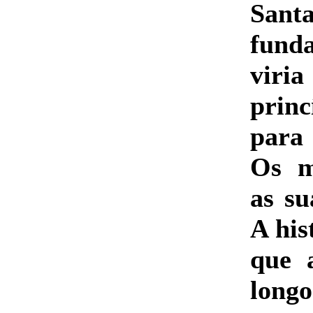
San
fund
viria
princ
para 
Os m
as su
A his
que a
longo