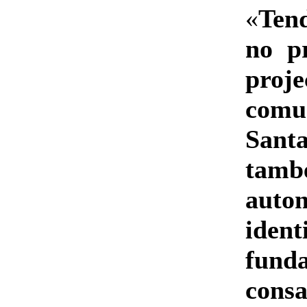
«
Ten
no pr
pro
comu
San
tamb
auton
iden
fund
consa