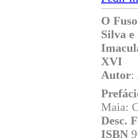
O Fuso 
Silva 
Imacul
XVI
Autor
:
Prefáci
Maia: 
Desc. F
ISBN
9