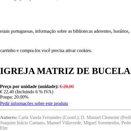
iais portuguesas, informação sobre as bibliotecas aderentes, horários,
carrinho e compra-los você precisa ativar cookies.
IGREJA MATRIZ DE BUCELA
Preço por unidade (unidade):
€ 28,00
€ 22,40 (Incluindo 6 % IVA)
Poupa: 20.00%
Pedir informações sobre este produto
Autores:
Carla Varela Fernandes (Coord.); D. Manuel Clemente (Prefá
Joaquim Inácio Caetano, Manuel Villaverde, Miguel Soromenho, Pedro 
Flor