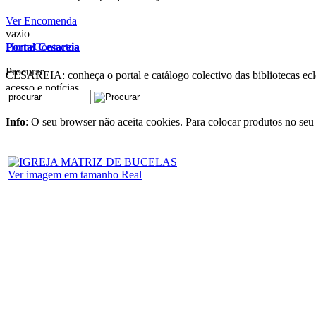
Ver Encomenda
vazio
Home
Contactos
Portal Cesareia
Procurar
CESAREIA: conheça o portal e catálogo colectivo das bibliotecas ecles
acesso e notícias
Info
: O seu browser não aceita cookies. Para colocar produtos no seu 
Ver imagem em tamanho Real