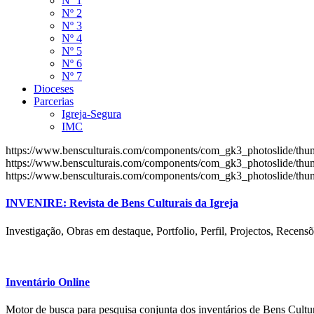
Nº 1
Nº 2
Nº 3
Nº 4
Nº 5
Nº 6
Nº 7
Dioceses
Parcerias
Igreja-Segura
IMC
https://www.bensculturais.com/components/com_gk3_photoslide/th
https://www.bensculturais.com/components/com_gk3_photoslide/th
https://www.bensculturais.com/components/com_gk3_photoslide/th
INVENIRE: Revista de Bens Culturais da Igreja
Investigação, Obras em destaque, Portfolio, Perfil, Projectos, Recensõ
Inventário Online
Motor de busca para pesquisa conjunta dos inventários de Bens Cultur