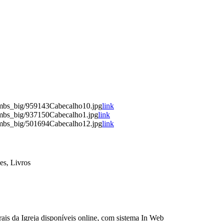
umbs_big/959143Cabecalho10.jpg
link
umbs_big/937150Cabecalho1.jpg
link
umbs_big/501694Cabecalho12.jpg
link
es, Livros
ais da Igreja disponíveis online, com sistema In Web