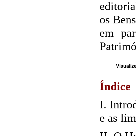
editori
os Bens
em par
Patrimó
Visualiz
Índice
I. Intr
e as li