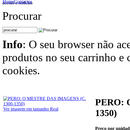
Home
Contactos
acesso e notícias
Procurar
Info
: O seu browser não ace
produtos no seu carrinho e 
cookies.
PERO: 
Ver imagem em tamanho Real
1350)
Preço por unidad