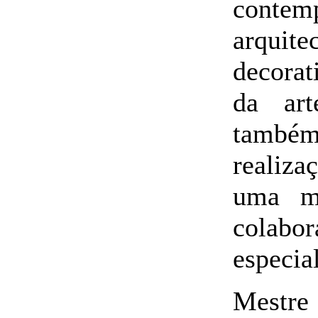
conte
arquite
decorat
da art
também
realiza
uma me
colab
especial
Mestre