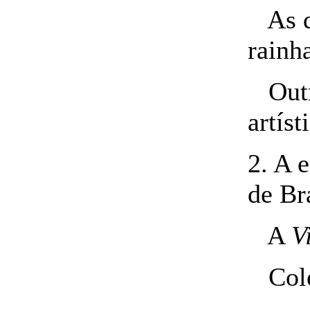
As du
rainh
Outra
artís
2. A 
de Br
A
V
Colég