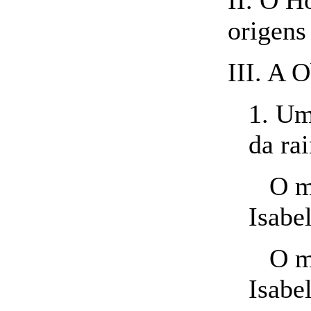
II. O H
origens
III. A 
1. Um
da ra
O mon
Isabe
O mon
Isabe