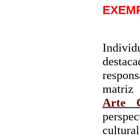
EXEM
Indiv
destac
respons
matriz
Arte C
perspe
cultur