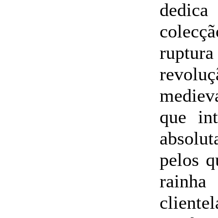
dedic
colecç
ruptu
revolu
mediev
que in
absolut
pelos q
rainha
cliente