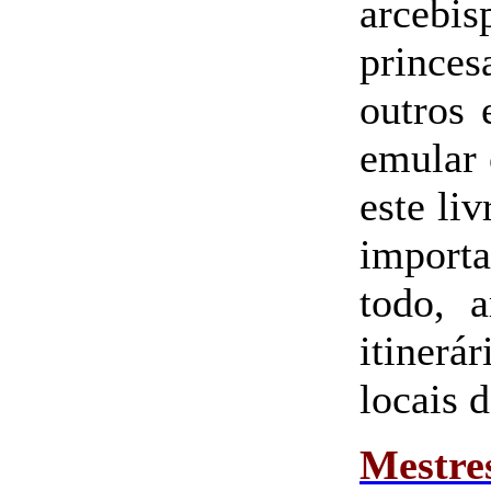
arcebi
prince
outros
emular 
este liv
import
todo, 
itinerár
locais 
Mestre