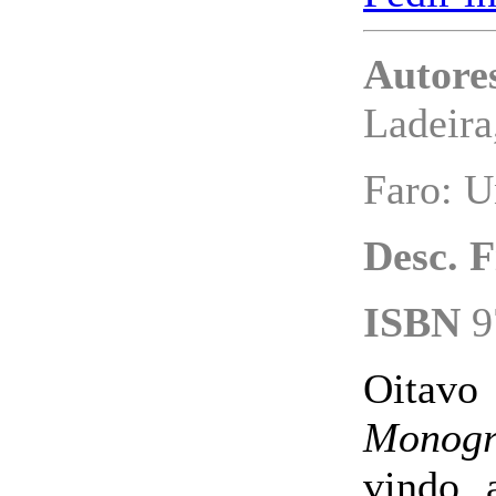
Autore
Ladeira
Faro: U
Desc. F
ISBN
9
Oita
Monográ
vindo 