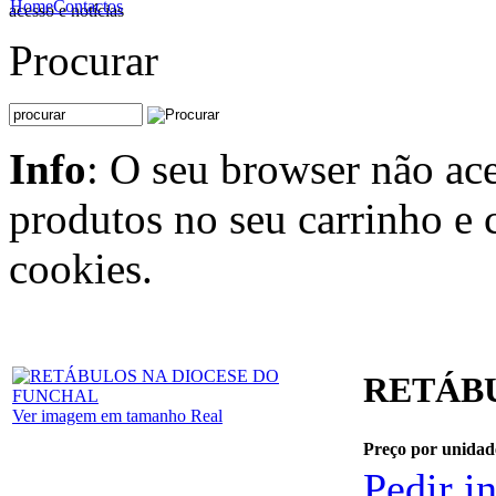
Home
Contactos
acesso e notícias
Procurar
Info
: O seu browser não ace
produtos no seu carrinho e 
cookies.
RETÁB
Ver imagem em tamanho Real
Preço por unidad
Pedir i