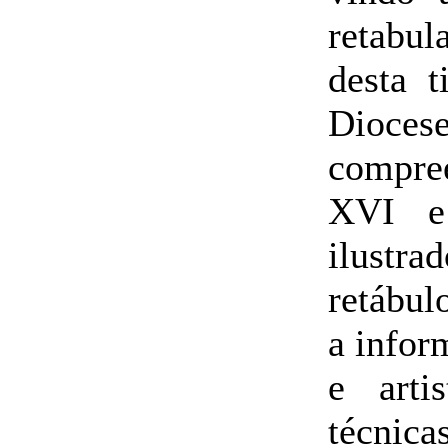
retabul
desta t
Dioce
compree
XVI e
ilustra
retábul
a infor
e artis
técnicas