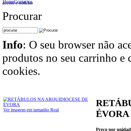
Home
Contactos
acesso e notícias
Procurar
Info
: O seu browser não ace
produtos no seu carrinho e 
cookies.
RETÁBU
Ver imagem em tamanho Real
ÉVORA
Preço por unidad