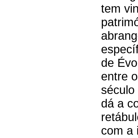
tem vi
patrimó
abrang
específ
de Évo
entre o
século
dá a c
retábul
com a 