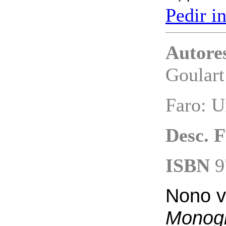
Pedir i
Autore
Goulart
Faro: U
Desc. F
ISBN
9
Nono 
Monográ