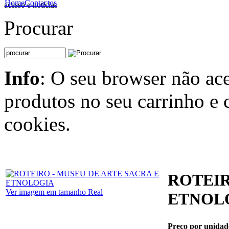
Home
Contactos
acesso e notícias
Procurar
Info
: O seu browser não ace
produtos no seu carrinho e 
cookies.
ROTEIR
Ver imagem em tamanho Real
ETNOL
Preço por unidad