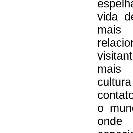
espel
vida d
mais
relac
visita
mais 
cultur
contat
o mun
onde