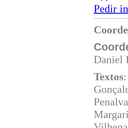
Pedir i
Coorde
Coorde
Daniel 
Textos
:
Gonçalo
Penalva
Margari
Vilhena