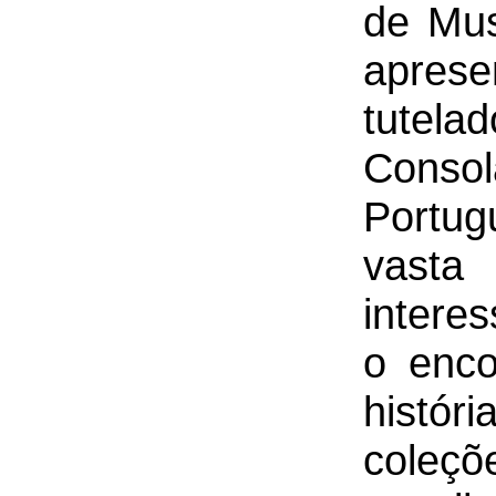
de Mus
apres
t
utelad
Conso
Portu
vasta
interes
o enc
históri
cole