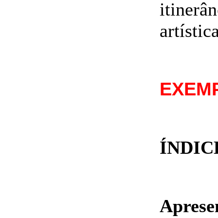
itiner
artístic
EXEM
ÍNDIC
Aprese