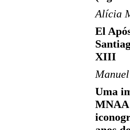
Alícia 
El Após
Santiag
XIII
Manuel 
Uma im
MNAA: 
iconogr
anos d