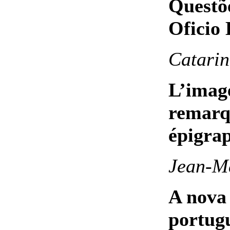
Questõ
Oficio 
Catarin
L’image
remarq
épigra
Jean-Ma
A nova
portug