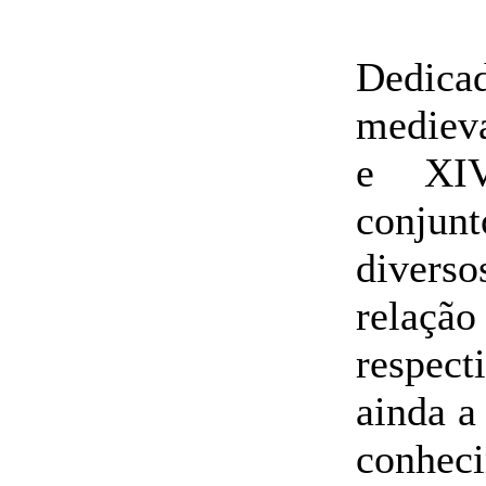
Dedic
medieva
e XIV
conjun
divers
relaçã
respect
ainda a
conhec