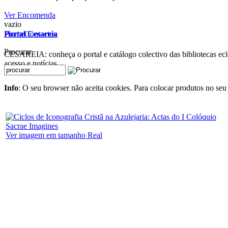
Ver Encomenda
vazio
Home
Contactos
Portal Cesareia
Procurar
CESAREIA: conheça o portal e catálogo colectivo das bibliotecas ecles
acesso e notícias
Info
: O seu browser não aceita cookies. Para colocar produtos no seu 
Ver imagem em tamanho Real