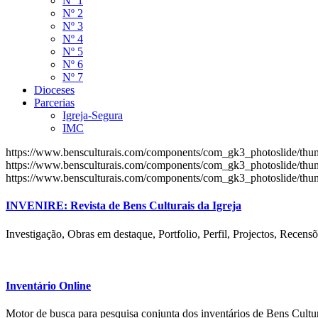
Nº 1
Nº 2
Nº 3
Nº 4
Nº 5
Nº 6
Nº 7
Dioceses
Parcerias
Igreja-Segura
IMC
https://www.bensculturais.com/components/com_gk3_photoslide/th
https://www.bensculturais.com/components/com_gk3_photoslide/th
https://www.bensculturais.com/components/com_gk3_photoslide/th
INVENIRE: Revista de Bens Culturais da Igreja
Investigação, Obras em destaque, Portfolio, Perfil, Projectos, Recensõ
Inventário Online
Motor de busca para pesquisa conjunta dos inventários de Bens Cultur