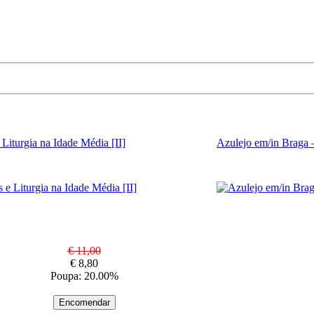
Liturgia na Idade Média [II]
Azulejo em/in Braga
€ 11,00
€ 8,80
Poupa: 20.00%