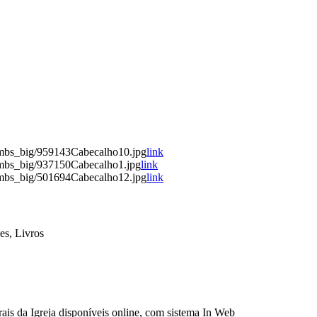
umbs_big/959143Cabecalho10.jpg
link
umbs_big/937150Cabecalho1.jpg
link
umbs_big/501694Cabecalho12.jpg
link
es, Livros
ais da Igreja disponíveis online, com sistema In Web