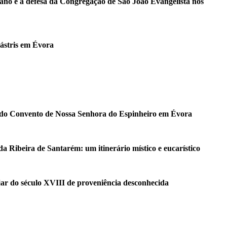
iano e a defesa da Congregação de São João Evangelista nos
Cástris em Évora
ja do Convento de Nossa Senhora do Espinheiro em Évora
da Ribeira de Santarém: um itinerário místico e eucarístico
jar do século XVIII de proveniência desconhecida