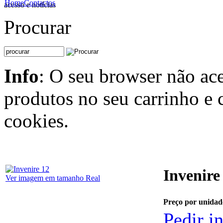
Home
Contactos
acesso e notícias
Procurar
Info
: O seu browser não ace
produtos no seu carrinho e 
cookies.
Invenire
Ver imagem em tamanho Real
Preço por unidad
Pedir i