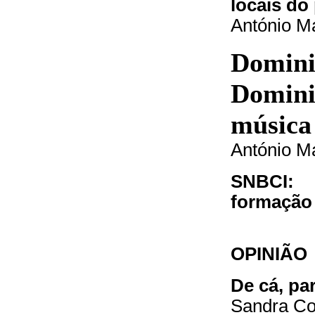
locais do
António M
Domini
Dominic
música 
António M
SNBCI: 
formação 
OPINIÃO
De cá, pa
Sandra Co