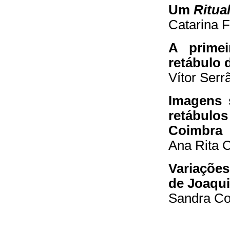
Um
Ritua
Catarina 
A primei
retábulo d
Vítor Serr
Imagens 
retábulo
Coimbra
Ana Rita 
Variaçõe
de Joaqui
Sandra Co