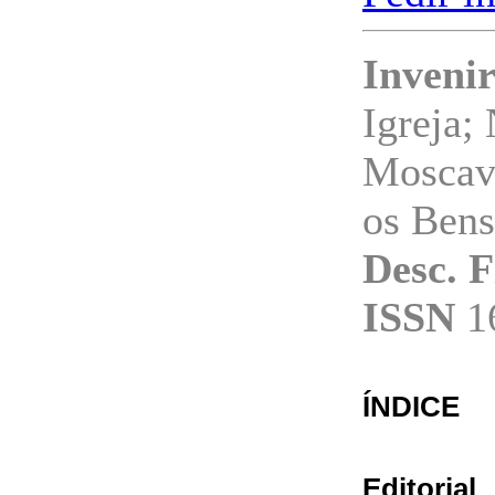
Invenir
Igreja;
Moscavi
os Bens
Desc. F
ISSN
1
ÍNDICE
Editorial