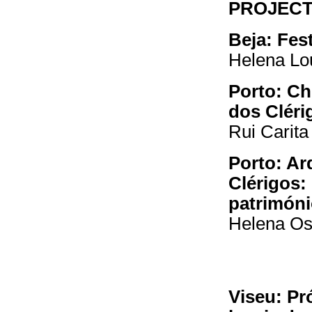
PROJEC
Beja: Fes
Helena Lo
Porto: Ch
dos Cléri
Rui Carita
Porto: Ar
Clérigos: 
patrimón
Helena O
Viseu: Pr