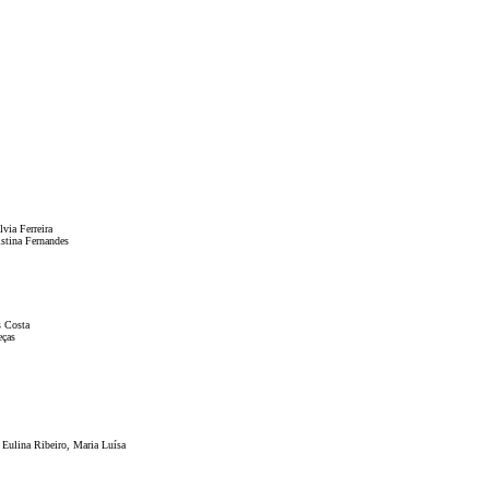
lvia Ferreira
istina Fernandes
s Costa
eças
 Eulina Ribeiro, Maria Luísa