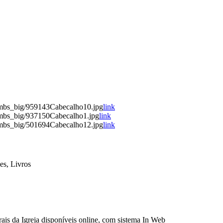
umbs_big/959143Cabecalho10.jpg
link
umbs_big/937150Cabecalho1.jpg
link
umbs_big/501694Cabecalho12.jpg
link
es, Livros
ais da Igreja disponíveis online, com sistema In Web