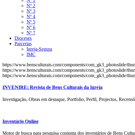
Nº 1
Nº 2
Nº 3
Nº 4
Nº 5
Nº 6
Nº 7
Dioceses
Parcerias
Igreja-Segura
IMC
https://www.bensculturais.com/components/com_gk3_photoslide/th
https://www.bensculturais.com/components/com_gk3_photoslide/th
https://www.bensculturais.com/components/com_gk3_photoslide/th
INVENIRE: Revista de Bens Culturais da Igreja
Investigação, Obras em destaque, Portfolio, Perfil, Projectos, Recensõ
Inventário Online
Motor de busca para pesquisa conjunta dos inventários de Bens Cultur