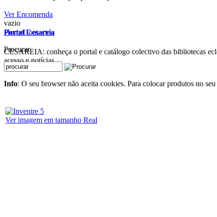
Ver Encomenda
vazio
Home
Contactos
Portal Cesareia
Procurar
CESAREIA: conheça o portal e catálogo colectivo das bibliotecas ecles
acesso e notícias
Info
: O seu browser não aceita cookies. Para colocar produtos no seu 
Ver imagem em tamanho Real