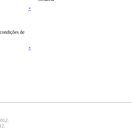
+
 condições de
+
2012.
12.