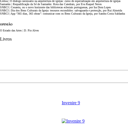
Lisboa | O diálogo necessário na arquitectura de igrejas: curso de especialização em arquitectura de igrejas
Santarém | Requalificação da Sé de Santarém: Rota das Catedrais, por Eva Raquel Neves
SNBCI | Cesareia, ou o novo horizonte das bibliotecas eclesiais portuguesas, por Isa Dora Lopes
SNBCI | Dia dos Bens Culturais da Igreja: tesouros escondidos: salvaguarda e protecção, por Rui Almeida
SNBCI | App “365 dias, 365 obras”: comunicar com os Bens Culturais da Igreja, por Sandra Costa Saldanha
OPINIÃO
O Estado das Artes | D. Pio Alves
Livros
Invenire 9