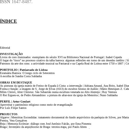
ISSN
1647-8487.
ÍNDICE
Editorial
INVESTIGAÇÃO
Livros de coro iluminados: exemplares do século XVI na Biblioteca Nacional de Portugal | Isabel Cepeda
O lugar do “risco” no processo criativo da talha barroca: algumas reflexões em torno de um desenho inédito | Sí
Patronos da arte dos sons: a actividade musical na Patriarcal e na Capela Real de Lisboa entre 1750 e 1807 | Cr
PORTFOLIO | Patriarcado de Lisboa
Estatuária Barroca: O longo ciclo de Setecentos
A escolha de Sandra Costa Saldanha
OBRAS EM DESTAQUE
As pinturas da igreja matriz de Freixo de Espada à Cinta: a intervenção | Adriana Amaral, Ana Brito, Isabel Dia
Forma e função: a imagem de S. Jorge de Elvas (1613) do escultor Alonso de Auñón | Mário Henriques Z. Cab
Miles Christi, Alter Christus: São Sebastião numa escultura venerada no Alto Alentejo | Ruy Ventura
O Rei Ergueu-se, de Pedro Alexandrino: a pintura do altar-mor da igreja da Memória | Nuno Saldanha
PERFIL | Artur Goulart
Aproveitar o património religioso como meio de evangelização
Por Luís Filipe Santos
PROJECTOS
Algarve | Memórias Escondidas: tratamento documental do fundo arquivístico da paróquia de Silves, por Maria
Pereira, Vera Gonçalves
Beja | Memoria Ecclesiæ: diálogo com José António Falcão, por Ema Pimenta
Braga | Inventário da arquidiocese de Braga: terceira etapa, por Paulo Abreu