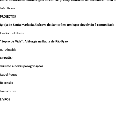
Cofre-Relicário de Santa Brígida do Lumiar (1780): a obra de Bernardino António d
João Grave
PROJECTOS
Igreja de Santa Maria da Alcáçova de Santarém: um lugar devolvido à comunidade
Eva Raquel Neves
“Sopro de Vida”: A liturgia na flauta de Rão Kyao
Rui Almeida
OPINIÃO
Turismo e novas peregrinações
Isabel Roque
Recensão
Joana Brites
LIVROS