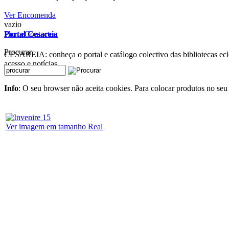
Ver Encomenda
vazio
Home
Contactos
Portal Cesareia
Procurar
CESAREIA: conheça o portal e catálogo colectivo das bibliotecas ecles
acesso e notícias
Info
: O seu browser não aceita cookies. Para colocar produtos no seu 
Ver imagem em tamanho Real