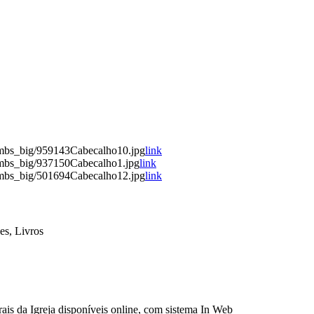
umbs_big/959143Cabecalho10.jpg
link
umbs_big/937150Cabecalho1.jpg
link
umbs_big/501694Cabecalho12.jpg
link
es, Livros
ais da Igreja disponíveis online, com sistema In Web