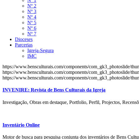
Nº 1
Nº 2
Nº 3
Nº 4
Nº 5
Nº 6
Nº 7
Dioceses
Parcerias
Igreja-Segura
IMC
https://www.bensculturais.com/components/com_gk3_photoslide/th
https://www.bensculturais.com/components/com_gk3_photoslide/th
https://www.bensculturais.com/components/com_gk3_photoslide/th
INVENIRE: Revista de Bens Culturais da Igreja
Investigação, Obras em destaque, Portfolio, Perfil, Projectos, Recensõ
Inventário Online
Motor de busca para pesquisa conjunta dos inventários de Bens Cultur