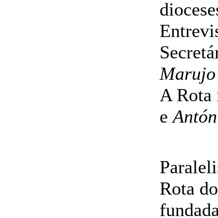
dioceses
Entrevi
Secretá
Marujo
A Rota 
e
Antón
Paralel
Rota d
fundada