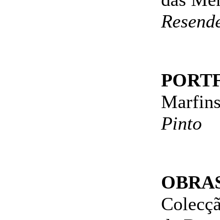
Resend
PORTFO
Marfins
Pinto
OBRA
Colecçã