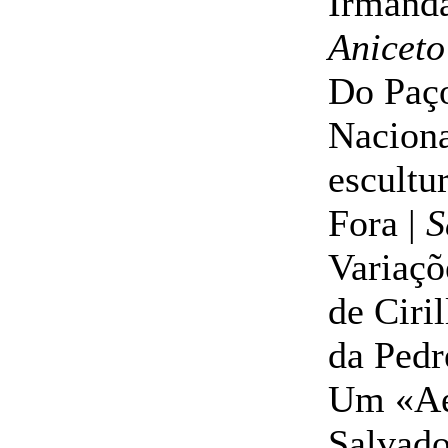
Irmanda
Aniceto
Do Paço
Naciona
escultu
Fora |
S
Variaçõ
de Ciri
da Pedr
Um «Aeo
Salvado