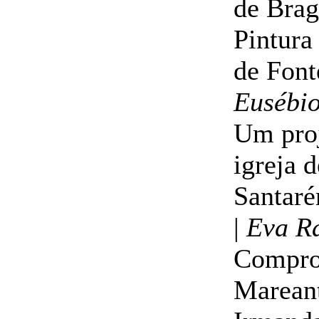
de Brag
Pintura
de Font
Eusébi
Um proj
igreja 
Santaré
|
Eva R
Compro
Mareant