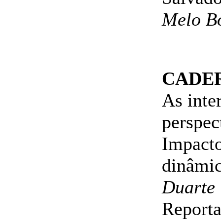
Melo B
CADERN
As inte
perspec
Impacto
dinâmic
Duarte
Reporta