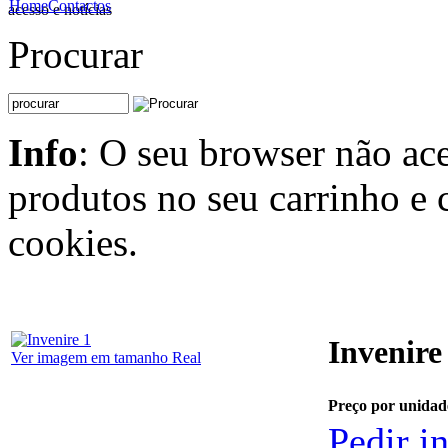
Home
Contactos
acesso e notícias
Procurar
Info
: O seu browser não ace
produtos no seu carrinho e 
cookies.
Invenire
Ver imagem em tamanho Real
Preço por unidade
Pedir i