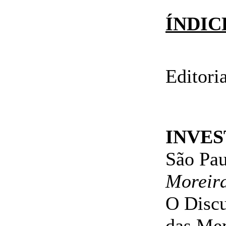
ÍNDIC
Editoria
INVE
São Pau
Moreir
O Discu
das Mem