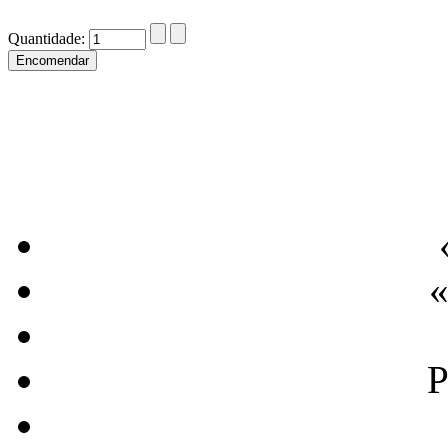
Quantidade:
«
P