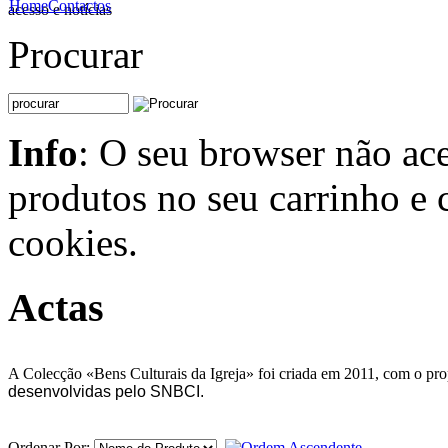
Home
Contactos
acesso e notícias
Procurar
Info
: O seu browser não ace
produtos no seu carrinho e 
cookies.
Actas
A Colecção «Bens Culturais da Igreja» foi criada em 2011, com o propó
desenvolvidas pelo SNBCI.
Ordenar Por: