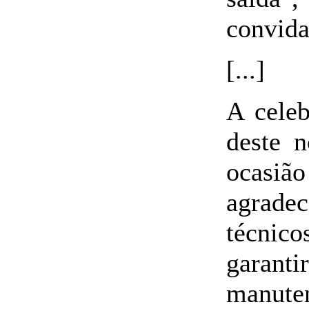
convida
[...]
A cele
deste n
ocasiã
agradec
técnico
garan
manuten