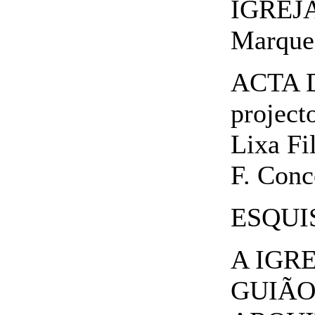
IGREJA,
Marque
ACTA D
project
Lixa Fi
F. Conc
ESQUI
A IGR
GUIÃO