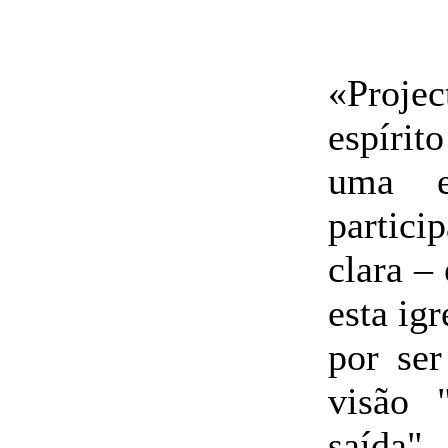
«Proje
espírit
uma e
partici
clara –
esta ig
por ser
visão 
saída"