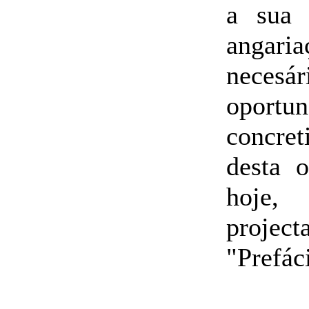
a sua 
angari
necesá
oportu
concret
desta 
hoje,
projec
"Prefác