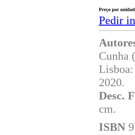
Preço por unidad
Pedir i
Autore
Cunha (
Lisboa:
2020.
Desc. F
cm.
ISBN
9