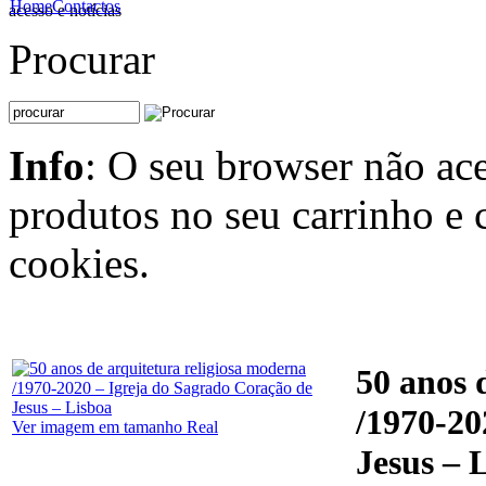
Home
Contactos
acesso e notícias
Procurar
Info
: O seu browser não ace
produtos no seu carrinho e 
cookies.
50 anos 
/1970-20
Ver imagem em tamanho Real
Jesus – 